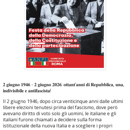
𝟐 𝐠𝐢𝐮𝐠𝐧𝐨 𝟏𝟗𝟒𝟔 - 𝟐 𝐠𝐢𝐮𝐠𝐧𝐨 𝟐𝟎𝟐𝟔: 𝐨𝐭𝐭𝐚𝐧𝐭'𝐚𝐧𝐧𝐢 𝐝𝐢 𝐑𝐞𝐩𝐮𝐛𝐛𝐥𝐢𝐜𝐚, 𝐮𝐧𝐚,
𝐢𝐧𝐝𝐢𝐯𝐢𝐬𝐢𝐛𝐢𝐥𝐞 𝐞 𝐚𝐧𝐭𝐢𝐟𝐚𝐬𝐜𝐢𝐬𝐭𝐚!
Il 2 giugno 1946, dopo circa venticinque anni dalle ultimi
libere elezioni tenutesi prima del fascismo, dove però
avevano diritto di voto solo gli uomini, le italiane e gli
italiani furono chiamati a decidere sulla forma
istituzionale della nuova Italia e a scegliere i propri