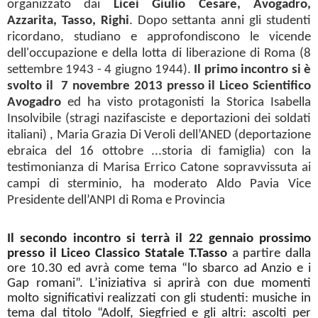
organizzato dai
Licei Giulio Cesare, Avogadro,
Azzarita, Tasso, Righi
. Dopo settanta anni gli studenti
ricordano, studiano e approfondiscono le vicende
dell'occupazione e della lotta di liberazione di Roma (8
settembre 1943 - 4 giugno 1944).
Il primo incontro si è
svolto il
7 novembre 2013 presso il Liceo Scientifico
Avogadro
ed ha visto protagonisti la Storica Isabella
Insolvibile (stragi nazifasciste e deportazioni dei soldati
italiani) , Maria Grazia Di Veroli dell’ANED (deportazione
ebraica del 16 ottobre ...storia di famiglia) con la
testimonianza di Marisa Errico Catone sopravvissuta ai
campi di sterminio, ha moderato Aldo Pavia Vice
Presidente dell’ANPI di Roma e Provincia
Il secondo incontro si terrà il 22 gennaio prossimo
presso il Liceo Classico Statale T.Tasso
a partire dalla
ore 10.30 ed avrà come tema “lo sbarco ad Anzio e i
Gap romani”. L’iniziativa si aprirà con due momenti
molto significativi realizzati con gli studenti: musiche in
tema dal titolo “Adolf, Siegfried e gli altri: ascolti per