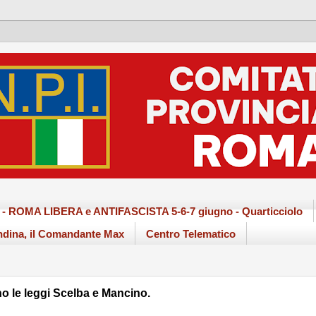
ma - ROMA LIBERA e ANTIFASCISTA 5-6-7 giugno - Quarticciolo
dina, il Comandante Max
Centro Telematico
 le leggi Scelba e Mancino.