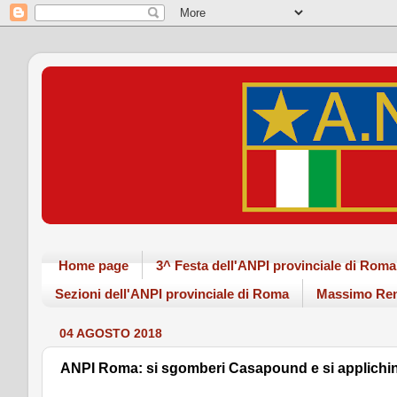
Home page
3^ Festa dell'ANPI provinciale di Ro
Sezioni dell'ANPI provinciale di Roma
Massimo Ren
04 AGOSTO 2018
ANPI Roma: si sgomberi Casapound e si applichino