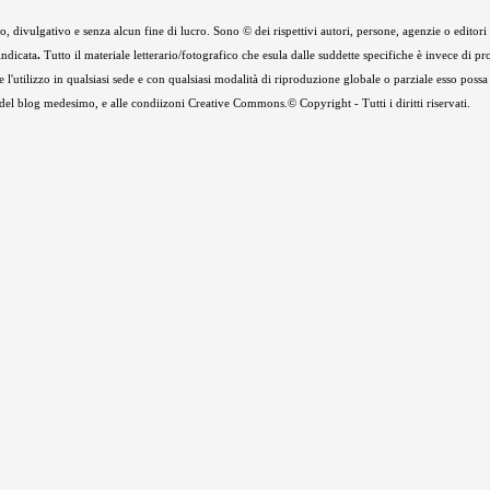
 divulgativo e senza alcun fine di lucro. Sono © dei rispettivi autori, persone, agenzie o editori de
indicata
.
Tutto il materiale letterario/fotografico che esula dalle suddette specifiche è invece di pr
e l'utilizzo in qualsiasi sede e con qualsiasi modalità di riproduzione globale o parziale esso possa
e del blog medesimo, e alle condiizoni Creative Commons.© Copyright - Tutti i diritti riservati.