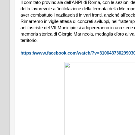
Il comitato provinciale dell'ANPI di Roma, con le sezioni del 
detta favorevole all'intitolazione della fermata della Metro
aver combattuto i nazifascisti in vari fronti, anziché all’e
Rimarremo in vigile attesa di concreti sviluppi, nel frattem
antifasciste del VII Municipio si adopereranno in una serie di
memoria storica di Giorgio Marincola, medaglia d’oro al valor m
territorio.
https://www.facebook.com/watch/?v=31064373029903