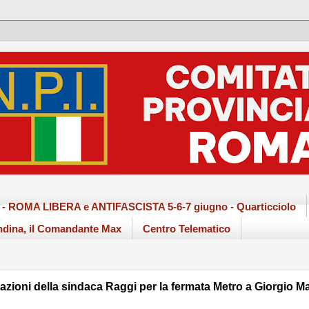
ma - ROMA LIBERA e ANTIFASCISTA 5-6-7 giugno - Quarticciolo
dina, il Comandante Max
Centro Telematico
azioni della sindaca Raggi per la fermata Metro a Giorgio M