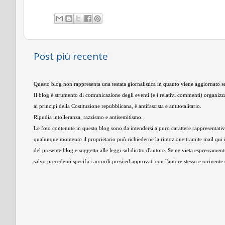
Post più recente
Questo blog non rappresenta una testata giornalistica in quanto viene aggiornato se
Il blog è strumento di comunicazione degli eventi (e i relativi commenti) organizza
ai principi della Costituzione repubblicana, è antifascista e antitotalitario.
Ripudia intolleranza, razzismo e antisemitismo.
Le foto contenute in questo blog sono da intendersi a puro carattere rappresentativo,
qualunque momento il proprietario può richiederne la rimozione tramite mail qui 
del presente blog e soggetto alle leggi sul diritto d'autore. Se ne vieta espressament
salvo precedenti specifici accordi presi ed approvati con l'autore stesso e scrivent