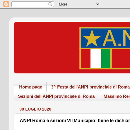
Home page
3^ Festa dell'ANPI provinciale di Ro
Sezioni dell'ANPI provinciale di Roma
Massimo Ren
30 LUGLIO 2020
ANPI Roma e sezioni VII Municipio: bene le dichiar