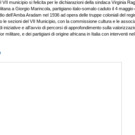
VII municipio si felicita per le dichiarazioni della sindaca Virginia Rag
politana a Giorgio Marincola, partigiano italo-somalo caduto il 4 maggio
ccidio dell’Amba Aradam nel 1936 ad opera delle truppe coloniali del reg
po le sezioni del VII Municipio, con la commissione cultura e le associa
 iniziative e all’avvio di percorsi di approfondimento sulla valorizzazio
ilitare, e dei partigiani di origine africana in Italia con interventi nel
0