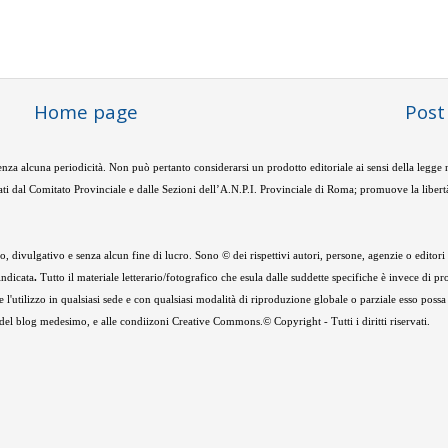
Home page
Post
nza alcuna periodicità. Non può pertanto considerarsi un prodotto editoriale ai sensi della legge
ti dal Comitato Provinciale e dalle Sezioni dell’A.N.P.I. Provinciale di Roma; promuove la libertà
 divulgativo e senza alcun fine di lucro. Sono © dei rispettivi autori, persone, agenzie o editori de
indicata
.
Tutto il materiale letterario/fotografico che esula dalle suddette specifiche è invece di pr
e l'utilizzo in qualsiasi sede e con qualsiasi modalità di riproduzione globale o parziale esso possa
e del blog medesimo, e alle condiizoni Creative Commons.© Copyright - Tutti i diritti riservati.