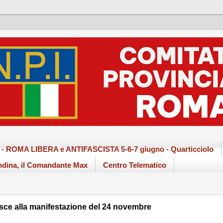
ma - ROMA LIBERA e ANTIFASCISTA 5-6-7 giugno - Quarticciolo
dina, il Comandante Max
Centro Telematico
sce alla manifestazione del 24 novembre