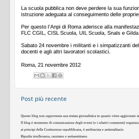
La scuola pubblica non deve perdere la sua funzione p
istruzione adeguata al conseguimento delle proprie a
Per questo l’Anpi di Roma aderisce alla manifestazio
FLC CGIL, CISL Scuola, UIL Scuola, Snals e Gilda
Sabato 24 novembre i militanti e i simpatizzanti de
docenti e agli altri lavoratori scolastici.
Roma, 21 novembre 2012
Post più recente
Questo blog non rappresenta una testata giornalistica in quanto viene aggiornato se
Il blog è strumento di comunicazione degli eventi (e i relativi commenti) organizza
ai principi della Costituzione repubblicana, è antifascista e antitotalitario.
Ripudia intolleranza, razzismo e antisemitismo.