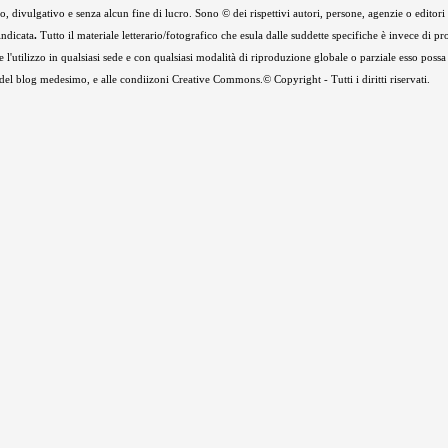
 divulgativo e senza alcun fine di lucro. Sono © dei rispettivi autori, persone, agenzie o editori de
indicata
.
Tutto il materiale letterario/fotografico che esula dalle suddette specifiche è invece di pr
e l'utilizzo in qualsiasi sede e con qualsiasi modalità di riproduzione globale o parziale esso possa
e del blog medesimo, e alle condiizoni Creative Commons.© Copyright - Tutti i diritti riservati.