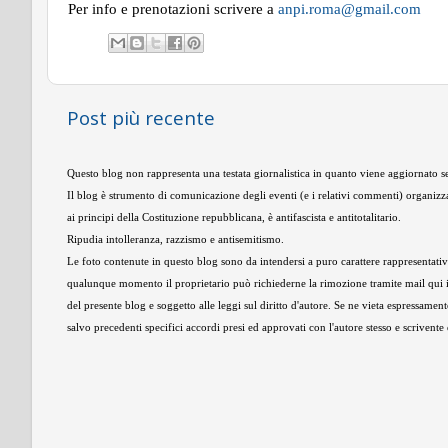
Per info e prenotazioni scrivere a
anpi.roma@gmail.com
Post più recente
Questo blog non rappresenta una testata giornalistica in quanto viene aggiornato se
Il blog è strumento di comunicazione degli eventi (e i relativi commenti) organizza
ai principi della Costituzione repubblicana, è antifascista e antitotalitario.
Ripudia intolleranza, razzismo e antisemitismo.
Le foto contenute in questo blog sono da intendersi a puro carattere rappresentativo,
qualunque momento il proprietario può richiederne la rimozione tramite mail qui 
del presente blog e soggetto alle leggi sul diritto d'autore. Se ne vieta espressament
salvo precedenti specifici accordi presi ed approvati con l'autore stesso e scrivent