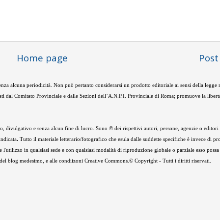
Home page
Post
nza alcuna periodicità. Non può pertanto considerarsi un prodotto editoriale ai sensi della legge
ti dal Comitato Provinciale e dalle Sezioni dell’A.N.P.I. Provinciale di Roma; promuove la libertà
 divulgativo e senza alcun fine di lucro. Sono © dei rispettivi autori, persone, agenzie o editori de
indicata
.
Tutto il materiale letterario/fotografico che esula dalle suddette specifiche è invece di pr
e l'utilizzo in qualsiasi sede e con qualsiasi modalità di riproduzione globale o parziale esso possa
e del blog medesimo, e alle condiizoni Creative Commons.© Copyright - Tutti i diritti riservati.