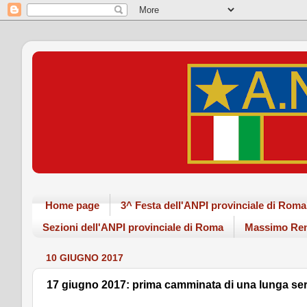
Home page
3^ Festa dell'ANPI provinciale di Ro
Sezioni dell'ANPI provinciale di Roma
Massimo Ren
10 GIUGNO 2017
17 giugno 2017: prima camminata di una lunga serie