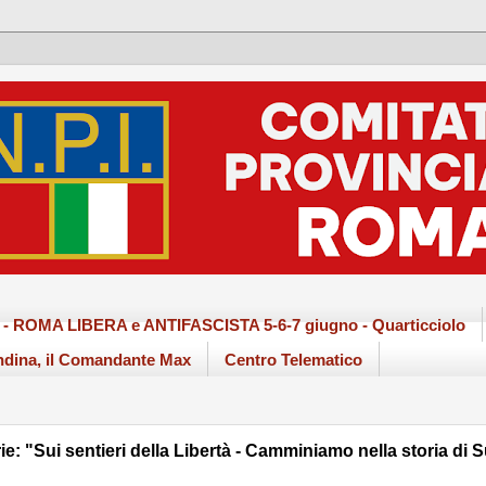
ma - ROMA LIBERA e ANTIFASCISTA 5-6-7 giugno - Quarticciolo
dina, il Comandante Max
Centro Telematico
: "Sui sentieri della Libertà - Camminiamo nella storia di 