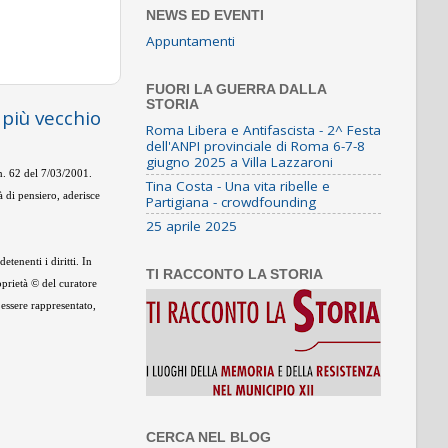
NEWS ED EVENTI
Appuntamenti
FUORI LA GUERRA DALLA
STORIA
 più vecchio
Roma Libera e Antifascista - 2^ Festa
dell'ANPI provinciale di Roma 6-7-8
giugno 2025 a Villa Lazzaroni
 n. 62 del 7/03/2001.
Tina Costa - Una vita ribelle e
 di pensiero, aderisce
Partigiana - crowdfounding
25 aprile 2025
tenenti i diritti. In
TI RACCONTO LA STORIA
oprietà © del curatore
 essere rappresentato,
CERCA NEL BLOG