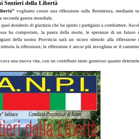
i Sentieri della Libertà
libertà”
vogliamo creare una riflessione sulla Resistenza, mediante u
lla seconda guerra mondiale.
uel desiderio di giustizia che ha spinto i partigiani a combattere. Ascol
 essa ha comportato, la paura della morte, le speranze di un futuro d
tigiani della nostra Provincia sarà un sicuro stimolo alla riflessione
 stimola la riflessione, la riflessione è ancor più invogliata se il camm
rcava una nuova vita, con un contributo tanto generoso quanto determin