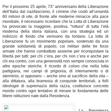
Per il prossimo 25 aprile, 73° anniversario della Liberazione
dell’Italia dal nazifascismo, il crimine che costò all’umanità
60 milioni di vite, di fronte alle moderne minacce alla pace
mondiale, è necessario ricordare che la Lotta di Liberazione
ha provocato la maggiore, positiva, “rottura” di tutta l’età
moderna della storia italiana, con una strategia ed un
indirizzo di fondo che venivano da lontano. La lotta di
Liberazione fu un movimento popolare, sostenuto da una
grande solidarietà di popolo, coi militari delle tre forze
armate che hanno combattuto assieme per riconquistare la
libertà per tutti: per chi c’era, per chi non c’era e anche per
chi era contro, con una generosità non sempre conosciuta in
altre epoche storiche. Il ricordo di coloro che nella lotta
partigiana, nei campi di prigionia, di internamento o di
sterminio, si opposero – anche sino al sacrificio della vita –
alla dittatura, alla bramosia di conquiste territoriali, a folli
ideologie di supremazia della razza, costituisce concreto
monito contro ogni tentativo di minare le fondamenta delle
libere istituzioni nate dalla Resistenza.
La Resistenza