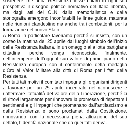
sostenere che nella Resistenza fosse chiaro in ogni sua
prospettiva il disegno politico normativo dell’Italia liberata,
ma dagli atti del CLN, dalla memorialistica e dalla
storiografia emergono inconfutabili le linee guida, maturate
nelle riunioni clandestine ma anche tra i combattenti, per la
formazione del nuovo Stato.
A Roma in particolare lavoriamo perché si insista, con un
corteo la mattina del 25 aprile dai luoghi simbolo dell’inizio
della Resistenza italiana, in un omaggio alla lotta partigiana
cittadina, perché venga riconosciuta finalmente,
nell’intemperie dell’oggi, il suo valore di primo piano nella
Resistenza europea con il conferimento della medaglia
d’Oro al Valor Militare alla città di Roma per i fatti della
Resistenza.
Per tutti tali motivi il comitato impegna gli organismi dirigenti
a lavorare per un 25 aprile incentrato nel riconoscere e
riaffermare l’attualità del valore della Liberazione, perché ci
si ritrovi largamente per rinnovare la promessa di rispettare i
sentimenti e gli impegni che promanano dall’antifascismo e
dalla Resistenza e sono proclamati dalla Costituzione,
rinnovando, con la necessaria piena attuazione del suo
dettato, l’identità nazionale che da quei fatti deriva.