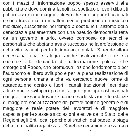
con i mezzi di informazione troppo spesso asserviti alla
pubblicità e dove domina la politica spettacolo, ove i dibattiti
politici assumono maggior rilievo che nei luoghi istituzionali
e sono trasformati in intrattenimento, producono un risultato
micidiale, suscettibile nel tempo a sostituire il sistema della
democrazia parlamentare con una pseudo democrazia retta
da un governo elitario, ovvero composto da tecnici e
personalità che abbiano avuto successo nella professione e
nella vita, valutati per la fortuna accumulata. Si rende allora
necessaria una strategia anche istituzionale che sia
coerente alla domanda di partecipazione politica che
emerge dal Paese, che promuova l’azione fondamentale per
l’autonomo e libero sviluppo e per la piena realizzazione di
ogni persona umana e che va cercando nuove forme di
aggregazione dentro e fuori i canali tradizionali, per dare
attuazione e sviluppo proprio a quei principi costituzionali
coi quali possano trovare spazio e soddisfazione le istanze
di maggiore socializzazione del potere politico generale e di
maggiore e reale potere dei lavoratori e di maggiore
capacità per le stesse articolazioni elettive dello Stato, dalle
Regioni agli Enti locali; perché si sradichi dal paese la piaga
della criminalità organizzata. Sarebbe certamente azzardato