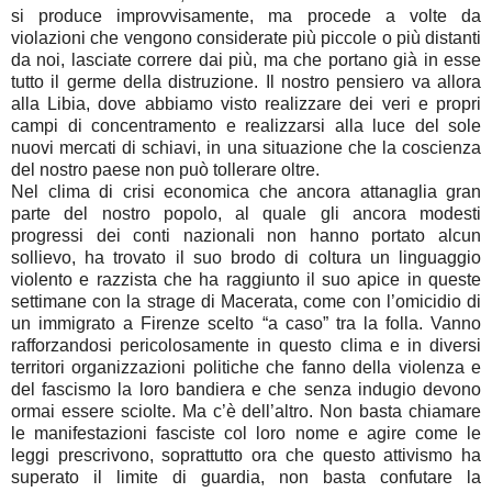
si produce improvvisamente, ma procede a volte da
violazioni che vengono considerate più piccole o più distanti
da noi, lasciate correre dai più, ma che portano già in esse
tutto il germe della distruzione. Il nostro pensiero va allora
alla Libia, dove abbiamo visto realizzare dei veri e propri
campi di concentramento e realizzarsi alla luce del sole
nuovi mercati di schiavi, in una situazione che la coscienza
del nostro paese non può tollerare oltre.
Nel clima di crisi economica che ancora attanaglia gran
parte del nostro popolo, al quale gli ancora modesti
progressi dei conti nazionali non hanno portato alcun
sollievo, ha trovato il suo brodo di coltura un linguaggio
violento e razzista che ha raggiunto il suo apice in queste
settimane con la strage di Macerata, come con l’omicidio di
un immigrato a Firenze scelto “a caso” tra la folla. Vanno
rafforzandosi pericolosamente in questo clima e in diversi
territori organizzazioni politiche che fanno della violenza e
del fascismo la loro bandiera e che senza indugio devono
ormai essere sciolte. Ma c’è dell’altro. Non basta chiamare
le manifestazioni fasciste col loro nome e agire come le
leggi prescrivono, soprattutto ora che questo attivismo ha
superato il limite di guardia, non basta confutare la