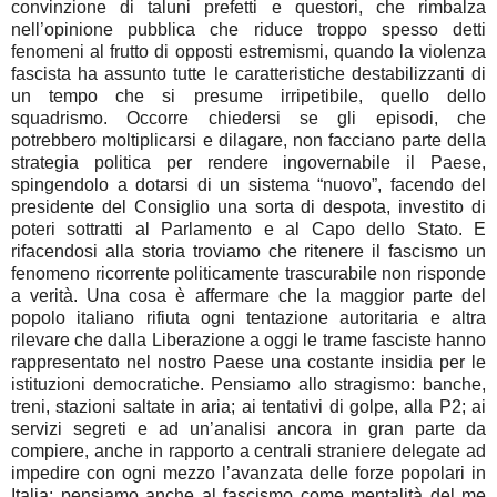
convinzione di taluni prefetti e questori, che rimbalza
nell’opinione pubblica che riduce troppo spesso detti
fenomeni al frutto di opposti estremismi, quando la violenza
fascista ha assunto tutte le caratteristiche destabilizzanti di
un tempo che si presume irripetibile, quello dello
squadrismo. Occorre chiedersi se gli episodi, che
potrebbero moltiplicarsi e dilagare, non facciano parte della
strategia politica per rendere ingovernabile il Paese,
spingendolo a dotarsi di un sistema “nuovo”, facendo del
presidente del Consiglio una sorta di despota, investito di
poteri sottratti al Parlamento e al Capo dello Stato. E
rifacendosi alla storia troviamo che ritenere il fascismo un
fenomeno ricorrente politicamente trascurabile non risponde
a verità. Una cosa è affermare che la maggior parte del
popolo italiano rifiuta ogni tentazione autoritaria e altra
rilevare che dalla Liberazione a oggi le trame fasciste hanno
rappresentato nel nostro Paese una costante insidia per le
istituzioni democratiche. Pensiamo allo stragismo: banche,
treni, stazioni saltate in aria; ai tentativi di golpe, alla P2; ai
servizi segreti e ad un’analisi ancora in gran parte da
compiere, anche in rapporto a centrali straniere delegate ad
impedire con ogni mezzo l’avanzata delle forze popolari in
Italia; pensiamo anche al fascismo come mentalità del me