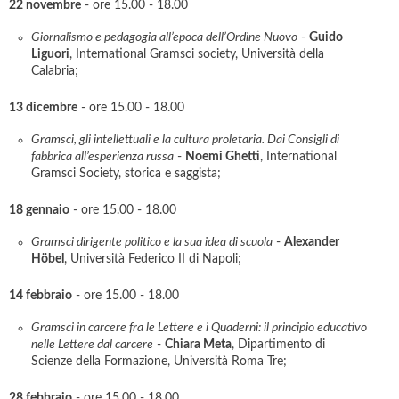
22 novembre
- ore 15.00 - 18.00
Giornalismo e pedagogia all’epoca dell’Ordine Nuovo
-
Guido
Liguori
, International Gramsci society, Università della
Calabria;
13 dicembre
- ore 15.00 - 18.00
Gramsci, gli intellettuali e la cultura proletaria. Dai Consigli di
fabbrica all’esperienza russa
-
Noemi Ghetti
, International
Gramsci Society, storica e saggista;
18 gennaio
- ore 15.00 - 18.00
Gramsci dirigente politico e la sua idea di scuola
-
Alexander
Höbel
, Università Federico II di Napoli;
14 febbraio
- ore 15.00 - 18.00
Gramsci in carcere fra le Lettere e i Quaderni: il principio educativo
nelle Lettere dal carcere
-
Chiara Meta
, Dipartimento di
Scienze della Formazione, Università Roma Tre;
28 febbraio
- ore 15.00 - 18.00