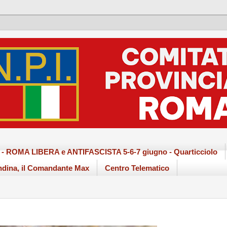
ma - ROMA LIBERA e ANTIFASCISTA 5-6-7 giugno - Quarticciolo
dina, il Comandante Max
Centro Telematico