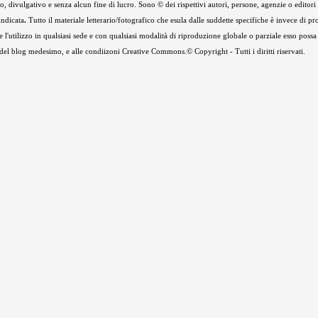
 divulgativo e senza alcun fine di lucro. Sono © dei rispettivi autori, persone, agenzie o editori de
indicata
.
Tutto il materiale letterario/fotografico che esula dalle suddette specifiche è invece di pr
e l'utilizzo in qualsiasi sede e con qualsiasi modalità di riproduzione globale o parziale esso possa
e del blog medesimo, e alle condiizoni Creative Commons.© Copyright - Tutti i diritti riservati.