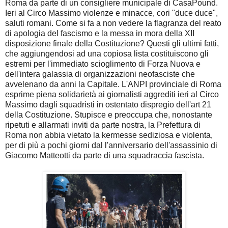
Roma da parte di un consigliere municipale di CasaPound.
Ieri al Circo Massimo violenze e minacce, cori "duce duce",
saluti romani. Come si fa a non vedere la flagranza del reato
di apologia del fascismo e la messa in mora della XII
disposizione finale della Costituzione? Questi gli ultimi fatti,
che aggiungendosi ad una copiosa lista costituiscono gli
estremi per l'immediato scioglimento di Forza Nuova e
dell'intera galassia di organizzazioni neofasciste che
avvelenano da anni la Capitale. L'ANPI provinciale di Roma
esprime piena solidarietà ai giornalisti aggrediti ieri al Circo
Massimo dagli squadristi in ostentato dispregio dell'art 21
della Costituzione. Stupisce e preoccupa che, nonostante
ripetuti e allarmati inviti da parte nostra, la Prefettura di
Roma non abbia vietato la kermesse sediziosa e violenta,
per di più a pochi giorni dal l'anniversario dell'assassinio di
Giacomo Matteotti da parte di una squadraccia fascista.