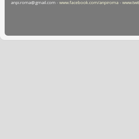
anpi.roma@gmail.com -
www.facebook.com/anpiroma
-
www.twi