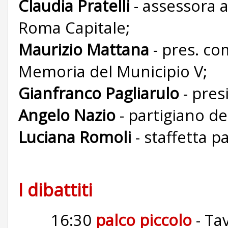
Claudia Pratelli
- assessora a
Roma Capitale;
Maurizio Mattana
- pres. co
Memoria del Municipio V;
Gianfranco Pagliarulo
- pres
Angelo Nazio
- partigiano del
Luciana Romoli
- staffetta p
I dibattiti
16:30
palco piccolo
- Ta