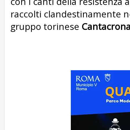
con i canti della resistenza a
raccolti
clandestinamente ne
gruppo torinese
Cantacron