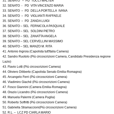
31. SENATO – PD TOCCI WALTER
32. SENATO - PD VITA VINCENZO MARIA
33. SENATO – PD DELLA PORTELLA IVANA
34. SENATO – PD VIGLIANTI RAFFAELE
35. SENATO – PD ZANDA LUIGI
36. SENATO – SEL FERNICOLA PASQUALE
37. SENATO – SEL SOLDINI PIETRO
38. SENATO – SEL ZANATTA ANGELA
39. SENATO – SEL CERVELLINI MASSIMO
40. SENATO – SEL MANZO M. RITA
41. Antonio Ingroia (Capolista tutt'Italia Camera)
42. Sandro Ruotolo (Più circoscrizioni Camera, Candidato Presidenza regione
Lazio)
43. Flavio Lotti (Più circoscrizioni Camera)
44. Oliviero Diliberto (Capolista Senato Emilia-Romagna)
45. Arcangelo Ferri (Più circoscrizioni Camera)
46. Vladimiro Giaché (Più circoscrizioni Camera)
47. Fosco Giannini (Camera Emilia-Romagna)
48. Orazio Licandro (Più circoscrizioni Camera)
49. Manuela Palermi (Camera Puglia)
50. Roberto Soffritti (Più circoscrizioni Camera)
51. Gabriella Stramaccioni(Più circoscrizioni Camera)
52. R.L. – LCZ PD CIARLA MARIO