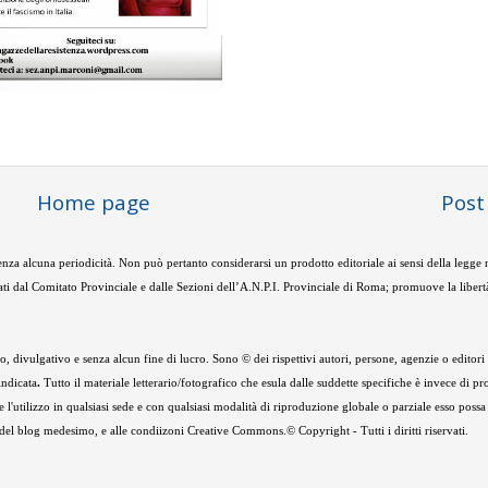
Home page
Post
nza alcuna periodicità. Non può pertanto considerarsi un prodotto editoriale ai sensi della legge
ti dal Comitato Provinciale e dalle Sezioni dell’A.N.P.I. Provinciale di Roma; promuove la libertà
 divulgativo e senza alcun fine di lucro. Sono © dei rispettivi autori, persone, agenzie o editori de
indicata
.
Tutto il materiale letterario/fotografico che esula dalle suddette specifiche è invece di pr
e l'utilizzo in qualsiasi sede e con qualsiasi modalità di riproduzione globale o parziale esso possa
e del blog medesimo, e alle condiizoni Creative Commons.© Copyright - Tutti i diritti riservati.