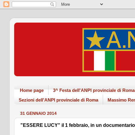
Home page
3^ Festa dell'ANPI provinciale di Ro
Sezioni dell'ANPI provinciale di Roma
Massimo Ren
31 GENNAIO 2014
"ESSERE LUCY" il 1 febbraio, in un documentario 