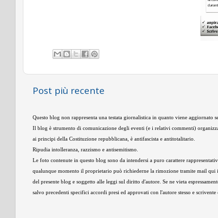
Post più recente
Questo blog non rappresenta una testata giornalistica in quanto viene aggiornato se
Il blog è strumento di comunicazione degli eventi (e i relativi commenti) organizza
ai principi della Costituzione repubblicana, è antifascista e antitotalitario.
Ripudia intolleranza, razzismo e antisemitismo.
Le foto contenute in questo blog sono da intendersi a puro carattere rappresentativo,
qualunque momento il proprietario può richiederne la rimozione tramite mail qui 
del presente blog e soggetto alle leggi sul diritto d'autore. Se ne vieta espressament
salvo precedenti specifici accordi presi ed approvati con l'autore stesso e scrivent