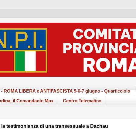
ma - ROMA LIBERA e ANTIFASCISTA 5-6-7 giugno - Quarticciolo
dina, il Comandante Max
Centro Telematico
la testimonianza di una transessuale a Dachau