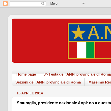
Home page
3^ Festa dell'ANPI provinciale di Ro
Sezioni dell'ANPI provinciale di Roma
Massimo Ren
18 APRILE 2014
Smuraglia, presidente nazionale Anpi: no a questa