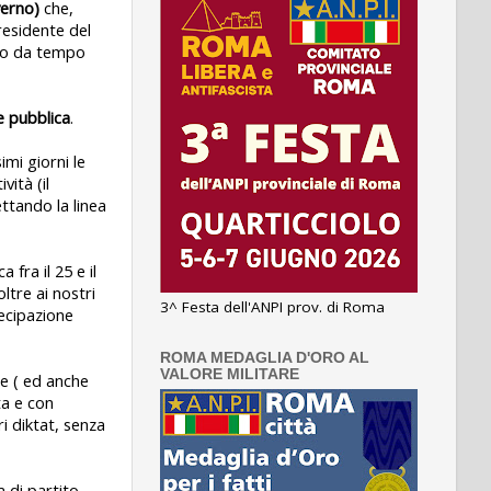
verno)
che,
residente del
ono da tempo
e pubblica
.
mi giorni le
vità (il
ttando la linea
fra il 25 e il
ltre ai nostri
3^ Festa dell'ANPI prov. di Roma
tecipazione
ROMA MEDAGLIA D'ORO AL
VALORE MILITARE
le ( ed anche
ta e con
i diktat, senza
 di partito,