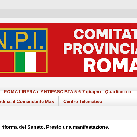
ma - ROMA LIBERA e ANTIFASCISTA 5-6-7 giugno - Quarticciolo
dina, il Comandante Max
Centro Telematico
 riforma del Senato. Presto una manifestazione.