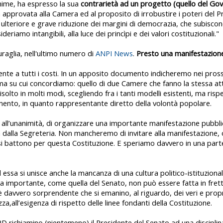
nime, ha espresso la sua
contrarietà ad un progetto (quello del Go
approvata alla Camera ed al proposito di irrobustire i poteri del P
na ulteriore e grave riduzione dei margini di democrazia, che subisc
riamo intangibili, alla luce dei princìpi e dei valori costituzionali."
uraglia, nell'ultimo numero di
ANPI News
.
Presto una manifestazion
nte a tutti i costi. In un apposito documento indicheremo nei prossi
lema su cui concordiamo: quello di due Camere che fanno la stessa atti
lto in molti modi, scegliendo fra i tanti modelli esistenti, ma rispe
lamento, in quanto rappresentante diretto della volontà popolare.
ll’unanimità, di organizzare una importante manifestazione pubblica 
ta dalla Segreteria. Non mancheremo di invitare alla manifestazione, o
e si battono per questa Costituzione. E speriamo davvero in una par
essa si unisce anche la mancanza di una cultura politico-istituziona
ma importante, come quella del Senato, non può essere fatta in fret
è davvero sorprendente che si emanino, al riguardo, dei veri e propr
za,all’esigenza di rispetto delle linee fondanti della Costituzione.
 PD richiamino (nientemeno) il Presidente del Senato ad una disciplina