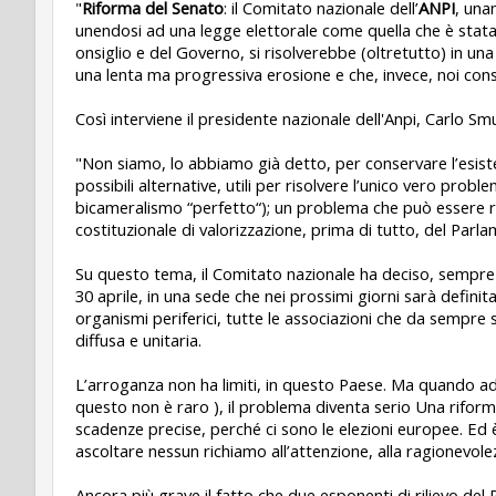
"
Riforma del Senato
: il Comitato nazionale dell’
ANPI
, una
unendosi ad una legge elettorale come quella che è stata 
onsiglio e del Governo, si risolverebbe (oltretutto) in u
una lenta ma progressiva erosione e che, invece, noi conside
Così interviene il presidente nazionale dell'Anpi, Carlo Sm
"Non siamo, lo abbiamo già detto, per conservare l’esiste
possibili alternative, utili per risolvere l’unico vero prob
bicameralismo “perfetto“); un problema che può essere riso
costituzionale di valorizzazione, prima di tutto, del Par
Su questo tema, il Comitato nazionale ha deciso, sempre a
30 aprile, in una sede che nei prossimi giorni sarà defini
organismi periferici, tutte le associazioni che da sempr
diffusa e unitaria.
L’arroganza non ha limiti, in questo Paese. Ma quando ad 
questo non è raro ), il problema diventa serio Una rifor
scadenze precise, perché ci sono le elezioni europee. Ed 
ascoltare nessun richiamo all’attenzione, alla ragionevolez
Ancora più grave il fatto che due esponenti di rilievo del