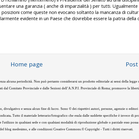
ntare una garanzia ( anche di imparzialità ) per tutti. Ugualmente g
nza; posizioni come queste non evocano soltanto la mancanza di cultura
larmente evidente in un Paese che dovrebbe essere la patria della c
Home page
Post
nza alcuna periodicità. Non può pertanto considerarsi un prodotto editoriale ai sensi della legge
ti dal Comitato Provinciale e dalle Sezioni dell’A.N.P.I. Provinciale di Roma; promuove la libertà
 divulgativo e senza alcun fine di lucro. Sono © dei rispettivi autori, persone, agenzie o editori de
indicata
.
Tutto il materiale letterario/fotografico che esula dalle suddette specifiche è invece di pr
e l'utilizzo in qualsiasi sede e con qualsiasi modalità di riproduzione globale o parziale esso possa
e del blog medesimo, e alle condiizoni Creative Commons.© Copyright - Tutti i diritti riservati.