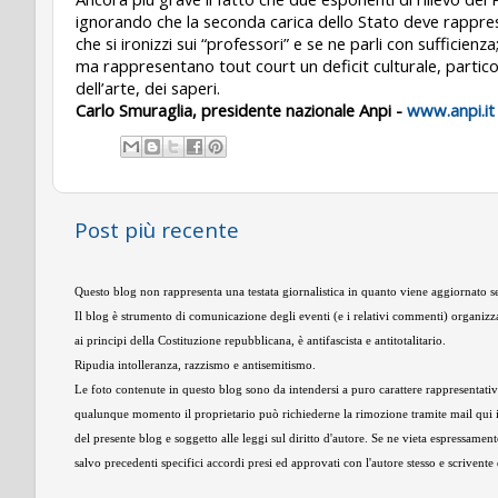
ignorando che la seconda carica dello Stato deve rapprese
che si ironizzi sui “professori” e se ne parli con sufficie
ma rappresentano tout court un deficit culturale, partico
dell’arte, dei saperi.
Carlo Smuraglia, presidente nazionale Anpi -
www.anpi.it
Post più recente
Questo blog non rappresenta una testata giornalistica in quanto viene aggiornato se
Il blog è strumento di comunicazione degli eventi (e i relativi commenti) organizza
ai principi della Costituzione repubblicana, è antifascista e antitotalitario.
Ripudia intolleranza, razzismo e antisemitismo.
Le foto contenute in questo blog sono da intendersi a puro carattere rappresentativo,
qualunque momento il proprietario può richiederne la rimozione tramite mail qui 
del presente blog e soggetto alle leggi sul diritto d'autore. Se ne vieta espressament
salvo precedenti specifici accordi presi ed approvati con l'autore stesso e scrivent