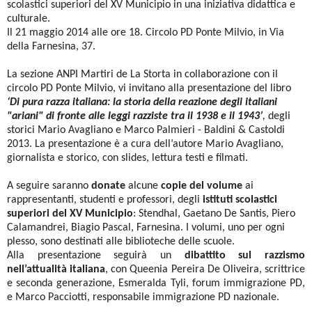
scolastici superiori del XV Municipio in una iniziativa didattica e
culturale.
Il 21 maggio 2014 alle ore 18. Circolo PD Ponte Milvio, in Via
della Farnesina, 37.
La sezione ANPI Martiri de La Storta in collaborazione con il
circolo PD Ponte Milvio, vi invitano alla presentazione del libro
‘Di pura razza italiana: la storia della reazione degli italiani
"ariani" di fronte alle leggi razziste tra il 1938 e il 1943’
,
degli
storici Mario Avagliano e Marco Palmieri - Baldini & Castoldi
2013. La presentazione è a cura dell’autore Mario Avagliano,
giornalista e storico, con slides, lettura testi e filmati.
A seguire saranno
donate
alcune
copie del volume
ai
rappresentanti, studenti e professori, degli
istituti scolastici
superiori del XV Municipio
: Stendhal, Gaetano De Santis, Piero
Calamandrei, Biagio Pascal, Farnesina. I volumi, uno per ogni
plesso, sono destinati alle biblioteche delle scuole.
Alla presentazione seguirà un
dibattito sul razzismo
nell’attualità italiana
, con Queenia Pereira De Oliveira, scrittrice
e seconda generazione, Esmeralda Tyli, forum immigrazione PD,
e Marco Pacciotti, responsabile immigrazione PD nazionale.