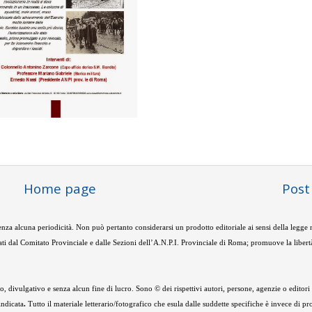
Home page
Post
nza alcuna periodicità. Non può pertanto considerarsi un prodotto editoriale ai sensi della legge
ti dal Comitato Provinciale e dalle Sezioni dell’A.N.P.I. Provinciale di Roma; promuove la libertà
 divulgativo e senza alcun fine di lucro. Sono © dei rispettivi autori, persone, agenzie o editori de
indicata
.
Tutto il materiale letterario/fotografico che esula dalle suddette specifiche è invece di pr