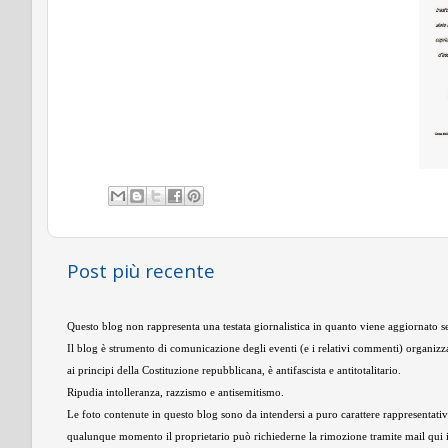
Post più recente
Questo blog non rappresenta una testata giornalistica in quanto viene aggiornato se
Il blog è strumento di comunicazione degli eventi (e i relativi commenti) organizza
ai principi della Costituzione repubblicana, è antifascista e antitotalitario.
Ripudia intolleranza, razzismo e antisemitismo.
Le foto contenute in questo blog sono da intendersi a puro carattere rappresentativo,
qualunque momento il proprietario può richiederne la rimozione tramite mail qui 