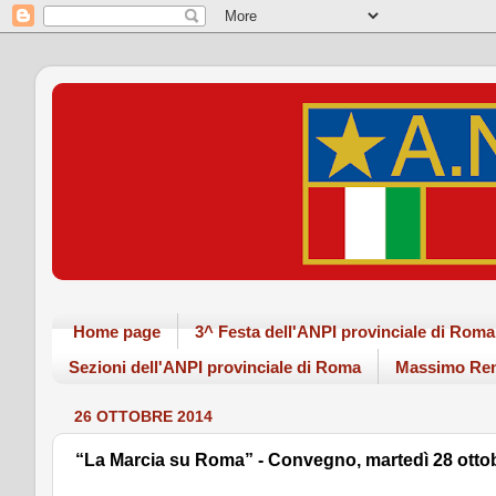
Home page
3^ Festa dell'ANPI provinciale di Ro
Sezioni dell'ANPI provinciale di Roma
Massimo Ren
26 OTTOBRE 2014
“La Marcia su Roma” - Convegno, martedì 28 ottob