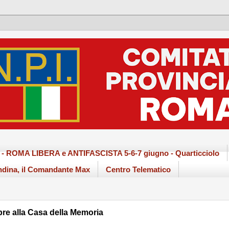
ma - ROMA LIBERA e ANTIFASCISTA 5-6-7 giugno - Quarticciolo
dina, il Comandante Max
Centro Telematico
re alla Casa della Memoria