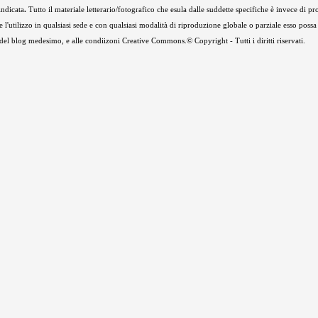
indicata
.
Tutto il materiale letterario/fotografico che esula dalle suddette specifiche è invece di pr
e l'utilizzo in qualsiasi sede e con qualsiasi modalità di riproduzione globale o parziale esso possa
e del blog medesimo, e alle condiizoni Creative Commons.© Copyright - Tutti i diritti riservati.