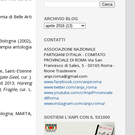
mia di Belle Arti
ARCHIVIO BLOG
Bologna (2002),
CONTATTI
 ampia antologia
ASSOCIAZIONE NAZIONALE
PARTIGIANI D'ITALIA - COMITATO
PROVINCIALE DI ROMA Via San
Francesco di Sales, 5 - 00165 Roma -
e, Saint-Etienne
Rione Trastevere
anpi.roma@gmail.com
gate Geel
, cur. J.
www.facebook.com/anpiroma
d 2013;
Hareng
www.twitter.com/anpi_roma
0;
Fragile,
cur. L.
www.youtube.com/c/AnpiProvinciale
diRoma
www.instagram.com/anpi.roma/
Bologna; MARTA,
SOSTIENI L'ANPI CON IL 5X1000