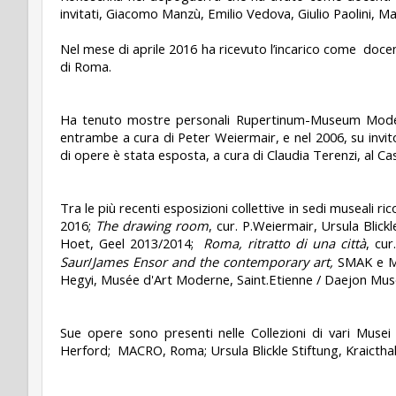
invitati, Giacomo Manzù, Emilio Vedova, Giulio Paolini, M
Nel mese di aprile 2016 ha ricevuto l’incarico come
docen
di Roma.
Ha tenuto mostre personali Rupertinum-Museum Moderne
entrambe a cura di Peter Weiermair, e nel 2006, su invi
di opere è stata esposta, a cura di Claudia Terenzi, al Cas
Tra le più recenti esposizioni collettive in sedi museali r
2016;
The drawing room
, cur. P.Weiermair, Ursula Blickl
Hoet, Geel 2013/2014;
Roma, ritratto di una città
, cur
Saur
/
James Ensor and the contemporary art,
SMAK e M
Hegyi, Musée d'Art Moderne, Saint.Etienne / Daejon Mus
Sue opere sono presenti nelle Collezioni di vari Muse
Herford;
MACRO, Roma; Ursula Blickle Stiftung, Kraicthal.