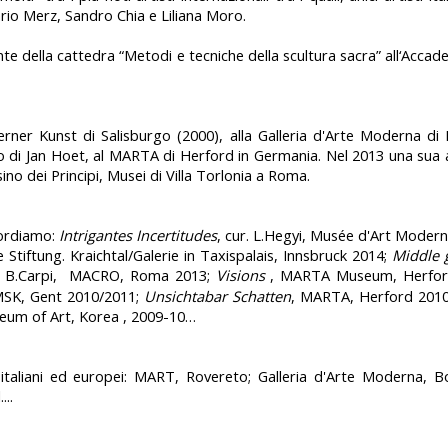
ario Merz, Sandro Chia e Liliana Moro.
te della cattedra “Metodi e tecniche della scultura sacra” all‘Accade
r Kunst di Salisburgo (2000), alla Galleria d'Arte Moderna di 
to di Jan Hoet, al MARTA di Herford in Germania. Nel 2013 una sua
ino dei Principi, Musei di Villa Torlonia a Roma.
icordiamo:
I
ntrigantes Incertitudes
,
cur.
L.Hegyi, Musée d'Art Modern
e Stiftung. Kraichtal/Galerie in Taxispalais, Innsbruck 2014;
Middle 
. B.Carpi,
MACRO, Roma 2013;
Visions
, MARTA Museum, Herfor
SK, Gent 2010/2011;
Unsichtabar Schatten
, MARTA, Herford 201
eum of Art, Korea , 2009-10…
i italiani ed europei: MART, Rovereto; Galleria d'Arte Moderna, 
...