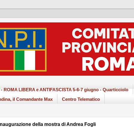
ma - ROMA LIBERA e ANTIFASCISTA 5-6-7 giugno - Quarticciolo
dina, il Comandante Max
Centro Telematico
ugurazione della mostra di Andrea Fogli