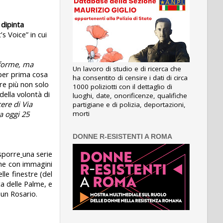
 dipinta
s Voice” in cui
 forme, ma
Un lavoro di studio e di ricerca che
 per prima cosa
ha consentito di censire i dati di circa
re più non solo
1000 poliziotti con il dettaglio di
ella volontà di
luoghi, date, onorificenze, qualifiche
ere di Via
partigiane e di polizia, deportazioni,
da oggi 25
morti
DONNE R-ESISTENTI A ROMA
isporre
una serie
che con immagini
le finestre (del
ca delle Palme, e
 un Rosario
.