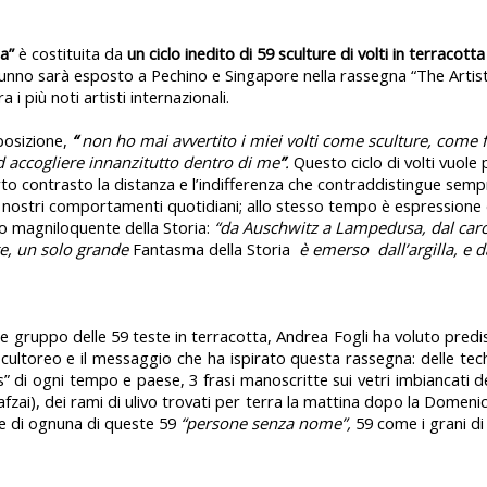
ia”
è costituita da
un ciclo inedito di 59 sculture di volti in terracotta
tunno sarà esposto a Pechino e Singapore nella rassegna “The Artist’
i più noti artisti internazionali.
sposizione,
“
non ho mai avvertito i miei volti come sculture, come
d accogliere innanzitutto dentro di me
”
.
Questo ciclo di volti vuole
rto contrasto la distanza e l’indifferenza che contraddistingue semp
i nostri comportamenti quotidiani; allo stesso tempo è espressione d
to magniloquente della Storia:
“da Auschwitz a Lampedusa, dal carc
nte, un solo grande
Fantasma della Storia
è emerso
dall’argilla, e 
te gruppo delle 59 teste in terracotta, Andrea Fogli ha voluto pred
o scultoreo e il messaggio che ha ispirato questa rassegna: delle te
di ogni tempo e paese, 3 frasi manoscritte sui vetri imbiancati del
fzai), dei rami di ulivo trovati per terra la mattina dopo la Domeni
one di ognuna di queste 59
“persone senza nome”,
59 come i grani di
………………