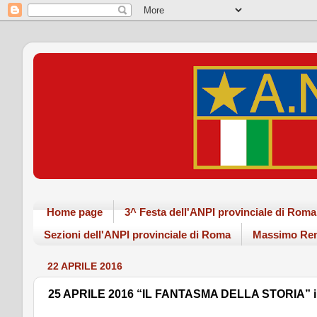
Home page
3^ Festa dell'ANPI provinciale di Ro
Sezioni dell'ANPI provinciale di Roma
Massimo Ren
22 APRILE 2016
25 APRILE 2016 “IL FANTASMA DELLA STORIA” ina