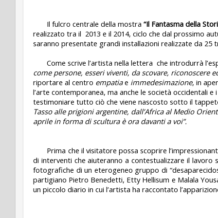
Il fulcro centrale della mostra
“Il Fantasma della Stor
realizzato tra il
2013 e il 2014, ciclo che dal prossimo au
saranno presentate grandi installazioni realizzate da 25 tra 
Come scrive l’artista nella lettera
che introdurrà l’e
come persone, esseri viventi, da scovare, riconoscere e
riportare al centro
empatia
e
immedesimazione
, in ape
l’arte contemporanea, ma anche le società occidentali e 
testimoniare tutto ciò che viene nascosto sotto il tappe
Tasso alle prigioni argentine, dall’Africa al Medio Orie
aprile in forma di scultura è ora davanti a voi
”.
Prima che il visitatore possa scoprire l’impressionan
di interventi che aiuteranno a contestualizzare il lavor
fotografiche di un eterogeneo gruppo di “desaparecidos” 
partigiano Pietro Benedetti, Etty Hellisum e Malala Yousa
un piccolo diario in cui l’artista ha raccontato l’apparizi
…………………………………………………………………………………………