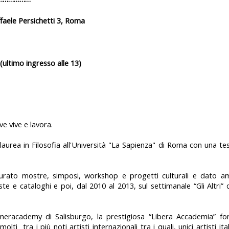
faele Persichetti 3, Roma
 (ultimo ingresso alle 13)
e vive e lavora.
aurea in Filosofia all'Università "La Sapienza" di Roma con una tesi
 curato mostre, simposi, workshop e progetti culturali e dato a
riviste e cataloghi e poi, dal 2010 al 2013, sul settimanale “Gli Altri”
meracademy di Salisburgo, la prestigiosa “Libera Accademia” f
molti
tra i più noti artisti internazionali tra i quali, unici artisti it