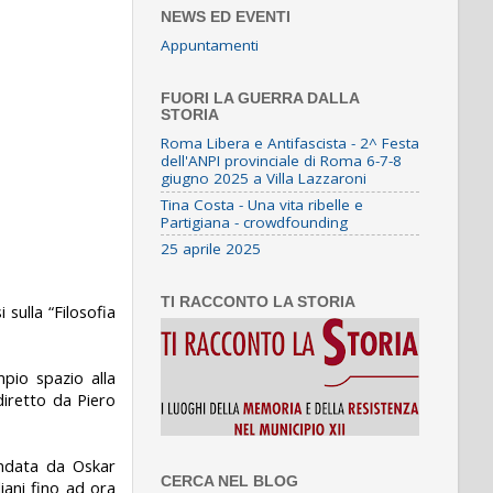
NEWS ED EVENTI
Appuntamenti
FUORI LA GUERRA DALLA
STORIA
Roma Libera e Antifascista - 2^ Festa
dell'ANPI provinciale di Roma 6-7-8
giugno 2025 a Villa Lazzaroni
Tina Costa - Una vita ribelle e
Partigiana - crowdfounding
25 aprile 2025
TI RACCONTO LA STORIA
 sulla “Filosofia
mpio spazio alla
 diretto da Piero
ondata da Oskar
CERCA NEL BLOG
aliani fino ad ora