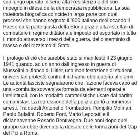
suo lungo operato in seno alla Resistenza e del suo
impegno in difesa della democrazia repubblicana. La sua
traiettoria biografica coincide in larga parte con quei
processi che hanno segnato il ’900 italiano ricollocando il
Paese dalla parte giusta della Storia grazie alla «scelta» di
combattere il regime dittatoriale imposto ed esportato in tutto
il mondo attraverso i mezzi della guerra, dello sterminio di
massa e del razzismo di Stato.
Il prologo di ciò che sarebbe stato si manifestò il 23 giugno
1941 quando, ad un anno dall’ingresso in guerra di
Mussolini al fianco di Hitler, una manifestazione di studenti
universitari protestò contro il richiamo obbligatorio alle armi.
Le autorità fasciste segnalarono che l’azione faceva capo ad
una «combutta sovversiva formata da elementi operai e
intellettuali, con le modalità caratteristiche usate dal partito
comunista». La repressione della polizia portò a numerosi
arresti. Tra questi Antonello Trombadori, Pompilio Molinari,
Paolo Bufalini, Roberto Forti, Mario Leporatti e il
diciannovenne Rosario Bentivegna. Due anni dopo quel
gruppo sarebbe divenuto la dorsale delle formazioni dei Gap
del Pci a Roma.