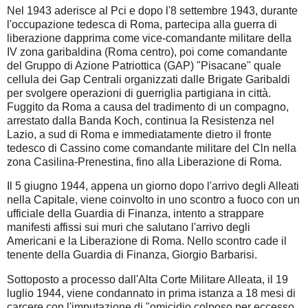
Nel 1943 aderisce al Pci e dopo l'8 settembre 1943, durante
l'occupazione tedesca di Roma, partecipa alla guerra di
liberazione dapprima come vice-comandante militare della
IV zona garibaldina (Roma centro), poi come comandante
del Gruppo di Azione Patriottica (GAP) "Pisacane" quale
cellula dei Gap Centrali organizzati dalle Brigate Garibaldi
per svolgere operazioni di guerriglia partigiana in città.
Fuggito da Roma a causa del tradimento di un compagno,
arrestato dalla Banda Koch, continua la Resistenza nel
Lazio, a sud di Roma e immediatamente dietro il fronte
tedesco di Cassino come comandante militare del Cln nella
zona Casilina-Prenestina, fino alla Liberazione di Roma.
Il 5 giugno 1944, appena un giorno dopo l'arrivo degli Alleati
nella Capitale, viene coinvolto in uno scontro a fuoco con un
ufficiale della Guardia di Finanza, intento a strappare
manifesti affissi sui muri che salutano l'arrivo degli
Americani e la Liberazione di Roma. Nello scontro cade il
tenente della Guardia di Finanza, Giorgio Barbarisi.
Sottoposto a processo dall'Alta Corte Militare Alleata, il 19
luglio 1944, viene condannato in prima istanza a 18 mesi di
carcere con l'imputazione di "omicidio colposo per eccesso