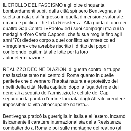
IL CROLLO DEL FASCISMO e gli oltre cinquanta
bombardamenti subiti dalla città spinsero Bentivegna alla
scelta armata e all’ingresso in quella dimensione valoriale,
umana e politica, che fu la Resistenza. Alla guida di uno dei
quattro Gap Centrali «Paolo» ed i suoi compagni (tra cui la
medaglia d’oro Carla Capponi, che fu sua moglie fino agli
anni ’70) diedero corpo a quel conflitto asimmetrico ed
«irregolare» che avrebbe riscritto il diritto dei popoli
conferendo legittimità alle lotte per la loro
autodeterminazione.
REALIZZÒ DECINE DI AZIONI di guerra contro le truppe
nazifasciste tanto nel centro di Roma quanto in quelle
periferie che divennero l’habitat naturale e protettivo dei
ribelli della città. Nella capitale, dopo la fuga del re e dei
generali a seguito dell’armistizio, le cellule dei Gap
seguirono la parola d’ordine lanciata dagli Alleati: «rendere
impossibile la vita all’occupante nazista».
Bentivegna praticò la guerriglia in Italia e all’estero. Incarnò
fisicamente il carattere internazionalista della Resistenza
combattendo a Roma e poi sulle montagne del reatino (al