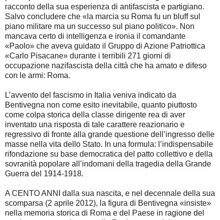
racconto della sua esperienza di antifascista e partigiano.
Salvo concludere che «la marcia su Roma fu un bluff sul
piano militare ma un successo sul piano politico». Non
mancava certo di intelligenza e ironia il comandante
«Paolo» che aveva guidato il Gruppo di Azione Patriottica
«Carlo Pisacane» durante i terribili 271 giorni di
occupazione nazifascista della città che ha amato e difeso
con le armi: Roma.
L’avvento del fascismo in Italia veniva indicato da
Bentivegna non come esito inevitabile, quanto piuttosto
come colpa storica della classe dirigente rea di aver
inventato una risposta di tale carattere reazionario e
regressivo di fronte alla grande questione dell’ingresso delle
masse nella vita dello Stato. In una formula: l’indispensabile
rifondazione su base democratica del patto collettivo e della
sovranità popolare all’indomani della tragedia della Grande
Guerra del 1914-1918.
A CENTO ANNI dalla sua nascita, e nel decennale della sua
scomparsa (2 aprile 2012), la figura di Bentivegna «insiste»
nella memoria storica di Roma e del Paese in ragione del