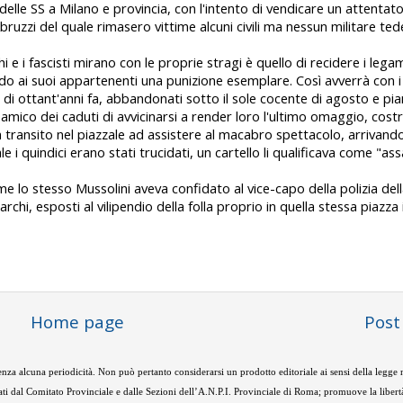
elle SS a Milano e provincia, con l'intento di vendicare un attenta
ruzzi del quale rimasero vittime alcuni civili ma nessun militare te
hi e i fascisti mirano con le proprie stragi è quello di recidere i legam
do ai suoi appartenenti una punizione esemplare. Così avverrà con i
no di ottant'anni fa, abbandonati sotto il sole cocente di agosto e pia
o amico dei caduti di avvicinarsi a render loro l'ultimo omaggio, cost
n transito nel piazzale ad assistere al macabro spettacolo, arrivand
i quindici erano stati trucidati, un cartello li qualificava come "assa
e lo stesso Mussolini aveva confidato al vice-capo della polizia del
chi, esposti al vilipendio della folla proprio in quella stessa piazza i
Home page
Post
nza alcuna periodicità. Non può pertanto considerarsi un prodotto editoriale ai sensi della legge
ti dal Comitato Provinciale e dalle Sezioni dell’A.N.P.I. Provinciale di Roma; promuove la libertà