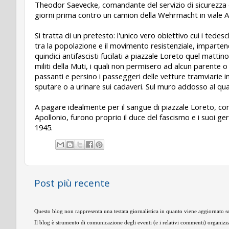
Theodor Saevecke, comandante del servizio di sicurezza d
giorni prima contro un camion della Wehrmacht in viale Ab
Si tratta di un pretesto: l'unico vero obiettivo cui i tedesc
tra la popolazione e il movimento resistenziale, imparten
quindici antifascisti fucilati a piazzale Loreto quel matti
militi della Muti, i quali non permisero ad alcun parente 
passanti e persino i passeggeri delle vetture tramviarie i
sputare o a urinare sui cadaveri. Sul muro addosso al quale 
A pagare idealmente per il sangue di piazzale Loreto, com
Apollonio, furono proprio il duce del fascismo e i suoi gerar
1945.
Post più recente
Questo blog non rappresenta una testata giornalistica in quanto viene aggiornato se
Il blog è strumento di comunicazione degli eventi (e i relativi commenti) organizza