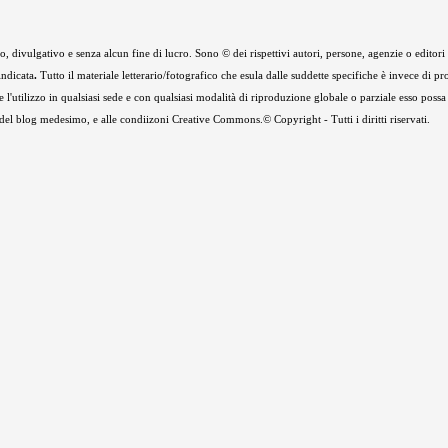
 divulgativo e senza alcun fine di lucro. Sono © dei rispettivi autori, persone, agenzie o editori de
indicata
.
Tutto il materiale letterario/fotografico che esula dalle suddette specifiche è invece di pr
e l'utilizzo in qualsiasi sede e con qualsiasi modalità di riproduzione globale o parziale esso possa
e del blog medesimo, e alle condiizoni Creative Commons.© Copyright - Tutti i diritti riservati.