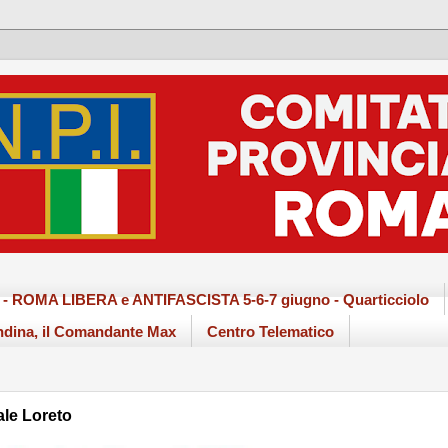
ma - ROMA LIBERA e ANTIFASCISTA 5-6-7 giugno - Quarticciolo
dina, il Comandante Max
Centro Telematico
ale Loreto