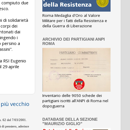
to compiuto due
desco.
Roma Medaglia d'Oro al Valore
i di solidarietà
Militare per i fatti della Resistenza e
 corpi dei
della Guerra di Liberazione
ntonati dai
ringendo i
ARCHIVIO DEI PARTIGIANI ANPI
o persino a
ROMA
ssini".
la RSI Eugenio
l 29 aprile
Inventario delle 9050 schede dei
partigiani iscritti all'ANPI di Roma nel
 più vecchio
dopoguerra
DATABASE DELLA SEZIONE
 n. 62 del 7/03/2001.
"MAURIZIO GIGLIO"
 di pensiero, aderisce