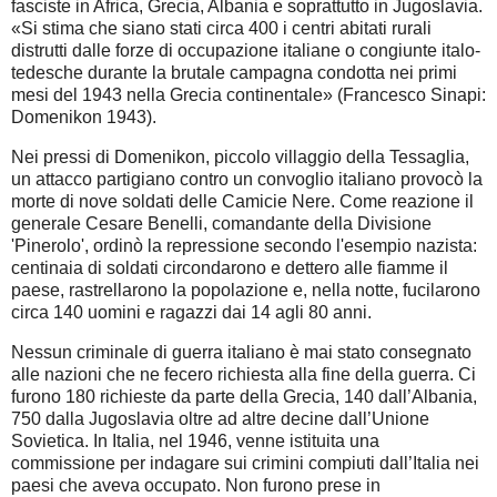
fasciste in Africa, Grecia, Albania e soprattutto in Jugoslavia.
«Si stima che siano stati circa 400 i centri abitati rurali
distrutti dalle forze di occupazione italiane o congiunte italo-
tedesche durante la brutale campagna condotta nei primi
mesi del 1943 nella Grecia continentale» (Francesco Sinapi:
Domenikon 1943).
Nei pressi di Domenikon, piccolo villaggio della Tessaglia,
un attacco partigiano contro un convoglio italiano provocò la
morte di nove soldati delle Camicie Nere. Come reazione il
generale Cesare Benelli, comandante della Divisione
'Pinerolo', ordinò la repressione secondo l'esempio nazista:
centinaia di soldati circondarono e dettero alle fiamme il
paese, rastrellarono la popolazione e, nella notte, fucilarono
circa 140 uomini e ragazzi dai 14 agli 80 anni.
Nessun criminale di guerra italiano è mai stato consegnato
alle nazioni che ne fecero richiesta alla fine della guerra. Ci
furono 180 richieste da parte della Grecia, 140 dall’Albania,
750 dalla Jugoslavia oltre ad altre decine dall’Unione
Sovietica. In Italia, nel 1946, venne istituita una
commissione per indagare sui crimini compiuti dall’Italia nei
paesi che aveva occupato. Non furono prese in