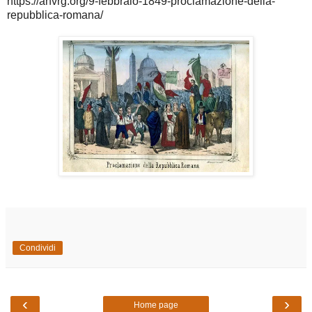
https://anvrg.org/9-febbraio-1849-proclamazione-della-
repubblica-romana/
Condividi
‹
›
Home page