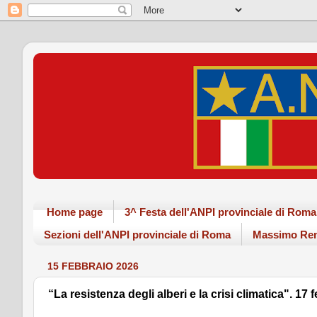
Home page
3^ Festa dell'ANPI provinciale di Ro
Sezioni dell'ANPI provinciale di Roma
Massimo Ren
15 FEBBRAIO 2026
“La resistenza degli alberi e la crisi climatica". 17