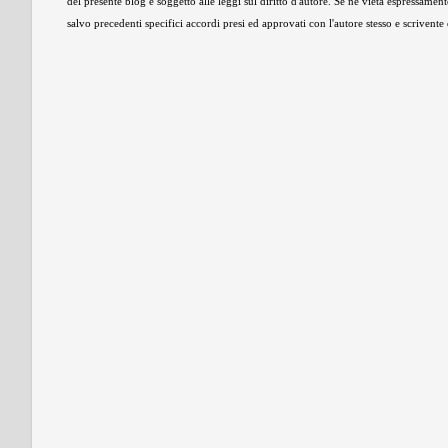
del presente blog e soggetto alle leggi sul diritto d'autore. Se ne vieta espressament
salvo precedenti specifici accordi presi ed approvati con l'autore stesso e scrivent