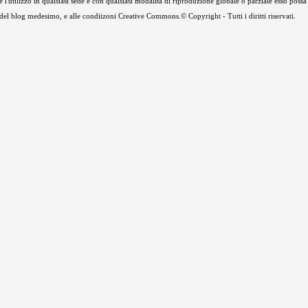
e l'utilizzo in qualsiasi sede e con qualsiasi modalità di riproduzione globale o parziale esso possa
e del blog medesimo, e alle condiizoni Creative Commons.© Copyright - Tutti i diritti riservati.