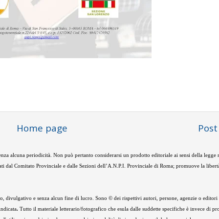
Home page
Post
nza alcuna periodicità. Non può pertanto considerarsi un prodotto editoriale ai sensi della legge
ti dal Comitato Provinciale e dalle Sezioni dell’A.N.P.I. Provinciale di Roma; promuove la libertà
 divulgativo e senza alcun fine di lucro. Sono © dei rispettivi autori, persone, agenzie o editori de
indicata
.
Tutto il materiale letterario/fotografico che esula dalle suddette specifiche è invece di pr