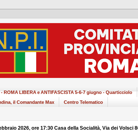
ma - ROMA LIBERA e ANTIFASCISTA 5-6-7 giugno - Quarticciolo
dina, il Comandante Max
Centro Telematico
 febbraio 2026, ore 17:30 Casa della Socialità, Via dei Volsci 8