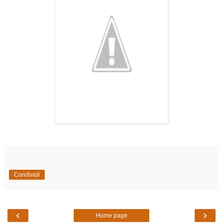
Condividi
‹
›
Home page