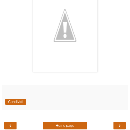
Condividi
‹
›
Home page