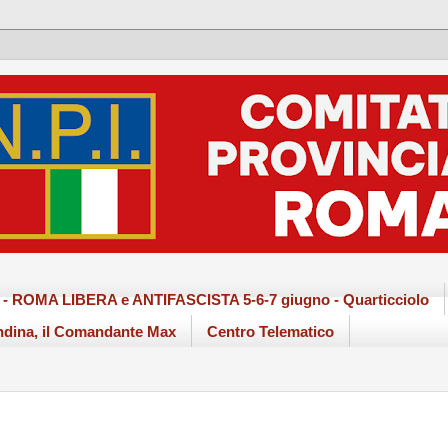
ma - ROMA LIBERA e ANTIFASCISTA 5-6-7 giugno - Quarticciolo
dina, il Comandante Max
Centro Telematico