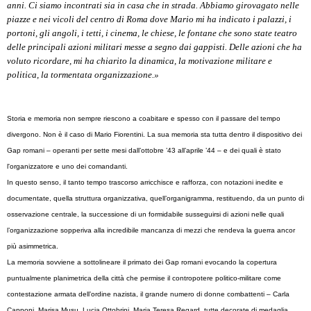
anni. Ci siamo incontrati sia in casa che in strada. Abbiamo girovagato nelle
piazze e nei vicoli del centro di Roma dove Mario mi ha indicato i palazzi, i
portoni, gli angoli, i tetti, i cinema, le chiese, le fontane che sono state teatro
delle principali azioni militari messe a segno dai gappisti. Delle azioni che ha
voluto ricordare, mi ha chiarito la dinamica, la motivazione militare e
politica, la tormentata organizzazione.»
Storia e memoria non sempre riescono a coabitare e spesso con il passare del tempo
divergono. Non è il caso di Mario Fiorentini. La sua memoria sta tutta dentro il dispositivo dei
Gap romani – operanti per sette mesi dall’ottobre ’43 all’aprile ’44 – e dei quali è stato
l'organizzatore e uno dei comandanti.
In questo senso, il tanto tempo trascorso arricchisce e rafforza, con notazioni inedite e
documentate, quella struttura organizzativa, quell’organigramma, restituendo, da un punto di
osservazione centrale, la successione di un formidabile susseguirsi di azioni nelle quali
l’organizzazione sopperiva alla incredibile mancanza di mezzi che rendeva la guerra ancor
più asimmetrica.
La memoria sovviene a sottolineare il primato dei Gap romani evocando la copertura
puntualmente planimetrica della città che permise il contropotere politico-militare come
contestazione armata dell’ordine nazista, il grande numero di donne combattenti – Carla
Capponi, Marisa Musu, Lucia Ottobrini, Maria Teresa Regard, tutte decorate di medaglia