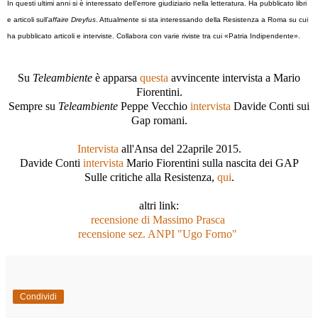
In questi ultimi anni si è interessato dell’errore giudiziario nella letteratura. Ha pubblicato libri
e articoli sull’
affaire Dreyfus
. Attualmente si sta interessando della Resistenza a Roma su cui
ha pubblicato articoli e interviste. Collabora con varie riviste tra cui «Patria Indipendente».
Su
Teleambiente
è apparsa
questa
avvincente intervista a Mario
Fiorentini.
Sempre su
Teleambiente
Peppe Vecchio
intervista
Davide Conti sui
Gap romani.
Intervista
all'Ansa del 22aprile 2015.
Davide Conti
intervista
Mario Fiorentini sulla nascita dei GAP
Sulle critiche alla Resistenza,
qui
.
altri link:
recensione di Massimo Prasca
recensione sez. ANPI "Ugo Forno"
Condividi