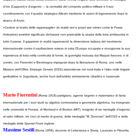
d’oro (Capponi) e d’argento –, la centralità del comando politico-militare e il suo
coordinamento con il quadro strategico Alleato mediante le azioni di logoramento dopo lo
sbarco di
Anzio.
«Cedere al ricatto delle rappresaglie» (in realtà veri e propri
war crimes
come le Fosse
Ardeatine) avrebbe significato dichiarare non praticabile la strada della lotta antifascista in
tutto il paese. Il gappismo in realtà rappresentò la dimensione italiana del movimento
internazionale contro il nazifascismo esteso in tutta l’Europa occupata e ricongiunse la sua
esperienza di lotta nella continuità di forme, la guerriglia mutuata dai Maquis francesi, e di
uomini, con Fiorentini e Bentivegna impegnati dopo la liberazione di Roma, uno nelle
Missioni dell
’Office Strategic Service
(OSS) statunitense nel nord-Italia e l’altro nelle brigate
garibaldine in Jugoslavia, anche fuori dall’ambito strettamente cittadino e nazionale
Mario Fiorentini
(Roma 1918) partigiano, agente segreto e matematico di fama
internazionale per i suoi studi su algebra commutativa e geometria algebrica; ha insegnato
nelle università di Ferrara, di Montreal e di Boston (MIT). Insignito di tre medaglie d’argento
al valor militare, tre croci al merito di guerra, della medaglia “W. Donovan” dell’
OSS
e della
medaglia della
Special Force
inglese.
Massimo Sestili
(Roma 1958), docente di Letteratura e Storia. Laureato in Filosofia.