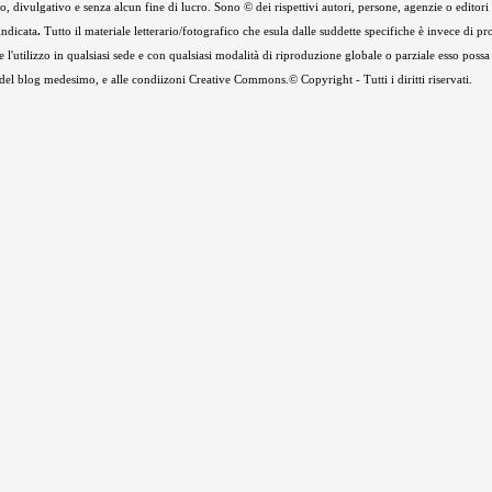
 divulgativo e senza alcun fine di lucro. Sono © dei rispettivi autori, persone, agenzie o editori de
indicata
.
Tutto il materiale letterario/fotografico che esula dalle suddette specifiche è invece di pr
e l'utilizzo in qualsiasi sede e con qualsiasi modalità di riproduzione globale o parziale esso possa
e del blog medesimo, e alle condiizoni Creative Commons.© Copyright - Tutti i diritti riservati.