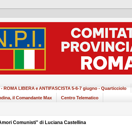
ma - ROMA LIBERA e ANTIFASCISTA 5-6-7 giugno - Quarticciolo
dina, il Comandante Max
Centro Telematico
"Amori Comunisti" di Luciana Castellina