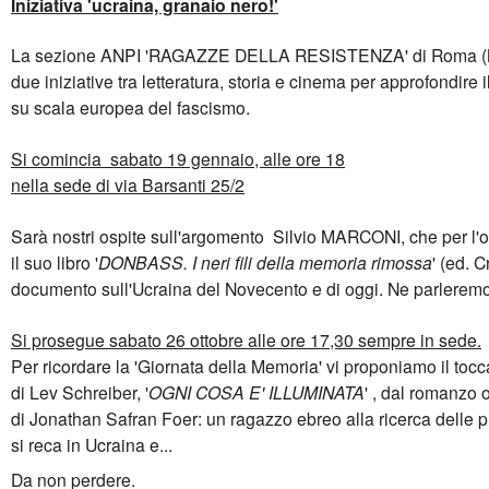
Iniziativa
'ucraina, granaio nero!'
La sezione ANPI 'RAGAZZE DELLA RESISTENZA' di Roma (M
due iniziative tra letteratura, storia e cinema per approfondire i
su scala europea del fascismo.
Si comincia sabato 19 gennaio, alle ore 18
nella sede di via Barsanti 25/2
Sarà nostri ospite sull'argomento Silvio MARCONI, che per l
il suo libro '
DONBASS. I neri fili della memoria rimossa
' (ed. 
documento sull'Ucraina del Novecento e di oggi. Ne parleremo 
Si prosegue sabato 26 ottobre alle ore 17,30 sempre in sede.
Per ricordare la 'Giornata della Memoria' vi proponiamo il tocc
di Lev Schreiber, '
OGNI COSA E' ILLUMINATA
' , dal romanz
di Jonathan Safran Foer: un ragazzo ebreo alla ricerca delle p
si reca in Ucraina e...
Da non perdere.