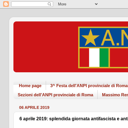
Home page
3^ Festa dell'ANPI provinciale di Ro
Sezioni dell'ANPI provinciale di Roma
Massimo Ren
06 APRILE 2019
6 aprile 2019: splendida giornata antifascista e anti