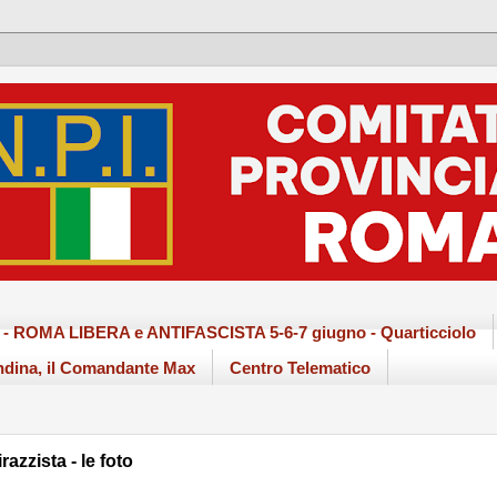
ma - ROMA LIBERA e ANTIFASCISTA 5-6-7 giugno - Quarticciolo
dina, il Comandante Max
Centro Telematico
razzista - le foto