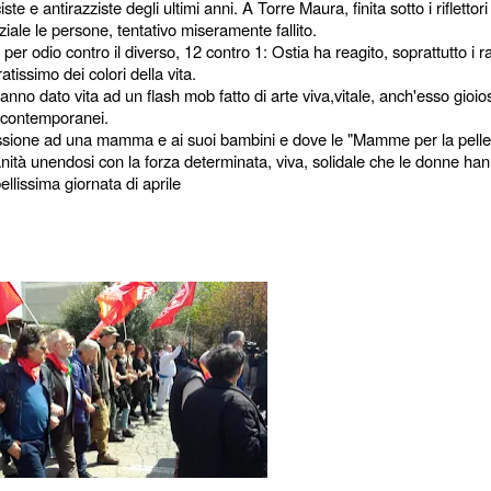
te e antirazziste degli ultimi anni. A Torre Maura, finita sotto i riflettor
ziale le persone, tentativo miseramente fallito.
r odio contro il diverso, 12 contro 1: Ostia ha reagito, soprattutto i r
atissimo dei colori della vita.
anno dato vita ad un flash mob fatto di arte viva,vitale, anch'esso gioios
 contemporanei.
ressione ad una mamma e ai suoi bambini e dove le "Mamme per la pelle
ianità unendosi con la forza determinata, viva, solidale che le donne ha
ellissima giornata di aprile