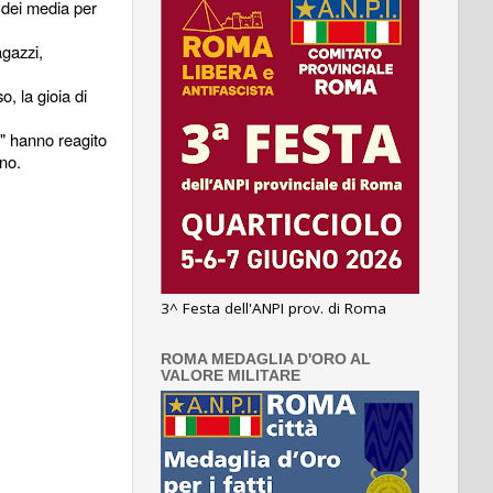
i dei media per
agazzi,
o, la gioia di
" hanno reagito
nno.
3^ Festa dell'ANPI prov. di Roma
ROMA MEDAGLIA D'ORO AL
VALORE MILITARE