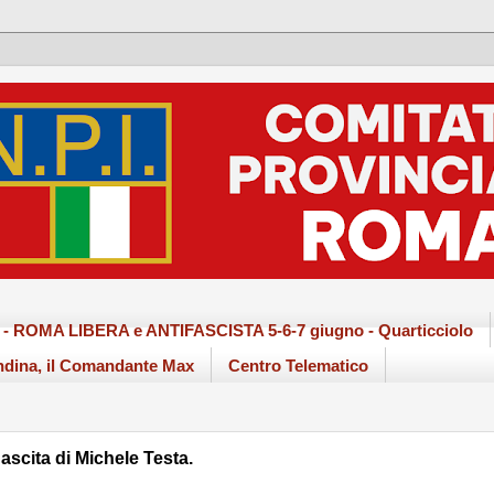
ma - ROMA LIBERA e ANTIFASCISTA 5-6-7 giugno - Quarticciolo
dina, il Comandante Max
Centro Telematico
ascita di Michele Testa.