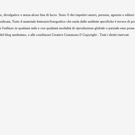
 divulgativo e senza alcun fine di lucro. Sono © dei rispettivi autori, persone, agenzie o editori de
indicata
.
Tutto il materiale letterario/fotografico che esula dalle suddette specifiche è invece di pr
e l'utilizzo in qualsiasi sede e con qualsiasi modalità di riproduzione globale o parziale esso possa
e del blog medesimo, e alle condiizoni Creative Commons.© Copyright - Tutti i diritti riservati.