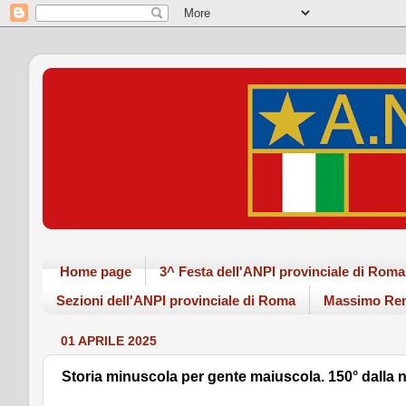
Home page
3^ Festa dell'ANPI provinciale di Ro
Sezioni dell'ANPI provinciale di Roma
Massimo Ren
01 APRILE 2025
Storia minuscola per gente maiuscola. 150° dalla n