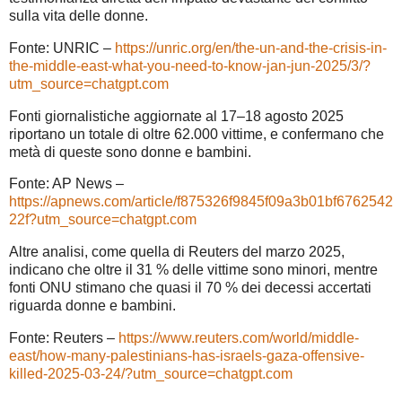
sulla vita delle donne.
Fonte: UNRIC –
https://unric.org/en/the-un-and-the-crisis-in-
the-middle-east-what-you-need-to-know-jan-jun-2025/3/?
utm_source=chatgpt.com
Fonti giornalistiche aggiornate al 17–18 agosto 2025
riportano un totale di oltre 62.000 vittime, e confermano che
metà di queste sono donne e bambini.
Fonte: AP News –
https://apnews.com/article/f875326f9845f09a3b01bf6762542
22f?utm_source=chatgpt.com
Altre analisi, come quella di Reuters del marzo 2025,
indicano che oltre il 31 % delle vittime sono minori, mentre
fonti ONU stimano che quasi il 70 % dei decessi accertati
riguarda donne e bambini.
Fonte: Reuters –
https://www.reuters.com/world/middle-
east/how-many-palestinians-has-israels-gaza-offensive-
killed-2025-03-24/?utm_source=chatgpt.com