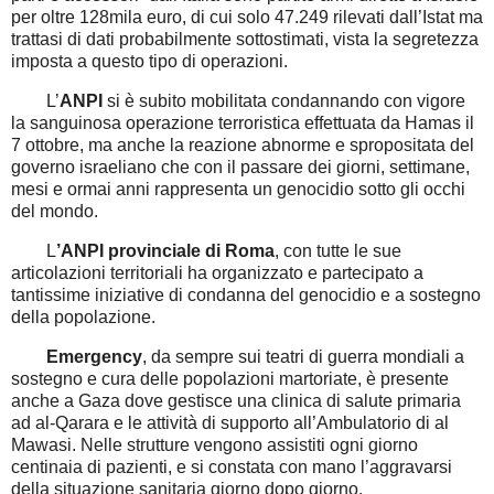
per oltre 128mila euro, di cui solo 47.249 rilevati dall’Istat ma
trattasi di dati probabilmente sottostimati, vista la segretezza
imposta a questo tipo di operazioni.
L’
ANPI
si è subito mobilitata condannando con vigore
la sanguinosa operazione terroristica effettuata da Hamas il
7 ottobre, ma anche la reazione abnorme e spropositata del
governo israeliano che con il passare dei giorni, settimane,
mesi e ormai anni rappresenta un genocidio sotto gli occhi
del mondo.
L
’ANPI provinciale di Roma
, con tutte le sue
articolazioni territoriali ha organizzato e partecipato a
tantissime iniziative di condanna del genocidio e a sostegno
della popolazione.
Emergency
, da sempre sui teatri di guerra mondiali a
sostegno e cura delle popolazioni martoriate, è presente
anche a Gaza dove gestisce una clinica di salute primaria
ad al-Qarara e le attività di supporto all’Ambulatorio di al
Mawasi. Nelle strutture vengono assistiti ogni giorno
centinaia di pazienti, e si constata con mano l’aggravarsi
della situazione sanitaria giorno dopo giorno.