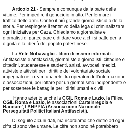
Articolo 21
- Sempre e comunque dalla parte delle
vittime. Per impedire il genocidio in atto. Per fermare il
traffico delle armi. Contro il più grande giornalisticidio della
storia. Per respingere il tentativo della lega di criminalizzare
ogni iniziativa per Gaza. Chiediamo a giornaliste e
giornalisti di partecipare e di dare voce a chi si batte per la
dignità e la libertà del popolo palestinese.
La
Rete Nobavaglio - liberi di essere informati
-
Antifasciste e antifascisti, giornaliste e giornalisti, cittadine e
cittadini, studentesse e studenti, artisti, avvocati, medici,
attiviste e attivisti per i diritti e del volontariato sociale
impegnati nel creare una rete, tra operatori dell’informazione
e associazioni, per lottare per un giornalismo indipendente e
per sostenere le battaglie per i diritti umani e civili.
Hanno aderito anche la
CGIL Roma e Lazio, la Fillea
CGIL
Roma e Lazio
, le associazioni
Carteinregola
e
Nannare’
,
l’ANPPIA (Associazione Nazionale
Perseguitati Politici Italiani Antifascisti).
Di seguito alcuni dati, ma ricordiamo che dietro ad ogni
cifra ci sono vite umane. Le cifre
non sono né potrebbero