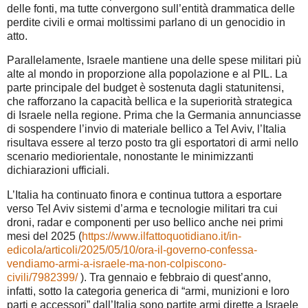
delle fonti, ma tutte convergono sull’entità drammatica delle
perdite civili e ormai moltissimi parlano di un genocidio in
atto.
Parallelamente, Israele mantiene una delle spese militari più
alte al mondo in proporzione alla popolazione e al PIL. La
parte principale del budget è sostenuta dagli statunitensi,
che rafforzano la capacità bellica e la superiorità strategica
di Israele nella regione. Prima che la Germania annunciasse
di sospendere l’invio di materiale bellico a Tel Aviv, l’Italia
risultava essere al terzo posto tra gli esportatori di armi nello
scenario mediorientale, nonostante le minimizzanti
dichiarazioni ufficiali.
L’Italia ha continuato finora e continua tuttora a esportare
verso Tel Aviv sistemi d’arma e tecnologie militari tra cui
droni, radar e componenti per uso bellico anche nei primi
mesi del 2025 (
https://www.ilfattoquotidiano.it/in-
edicola/articoli/2025/05/10/ora-il-governo-confessa-
vendiamo-armi-a-israele-ma-non-colpiscono-
civili/7982399/
). Tra gennaio e febbraio di quest’anno,
infatti, sotto la categoria generica di “armi, munizioni e loro
parti e accessori” dall’Italia sono partite armi dirette a Israele