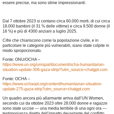
essere precise, ma sono stime impressionanti:
Dal 7 ottobre 2023 si contano circa 60.000 morti, di cui circa
18.000 bambini (il 31 % delle vittime) e circa 9.500 donne (il
16 %) e più di 4300 anziani a luglio 2025.
Cifre che chiariscono come la popolazione civile, e in
particolare le categorie più vulnerabili, siano state colpite in
modo sproporzionato.
Fonte: ONU/OCHA –
https://www.un.org/unispal/document/ocha-humanitarian-
situation-update-306-gaza-strip/?utm_source=chatgpt.com
Fonte: OCHA –
https://www.ochaopt.org/content/humanitarian-situation-
update-275-gaza-strip?utm_source=chatgpt.com
Un quadro ancora più allarmante arriva dall’UN Women,
secondo cui da ottobre 2023 oltre 28.000 donne e ragazze
sono state uccise — una media terribile di una ogni ora —
testimonianza diretta dell’impatto devastante del conflitto