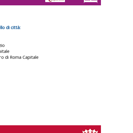
lo di città:
zio
itale
oro di Roma Capitale