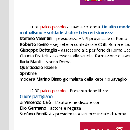
11.30
palco piccolo
-
Tavola rotonda:
Un altro model
mutualismo e solidarietà oltre i decreti sicurezza
Stefano Valentini
- presidenza ANPI provinciale di Roma
Roberto Iovino -
segreteria confederale CGIL Roma e La
Giuseppe Battaglia -
assessore alle periferie di Roma Cap
Claudia Pratelli
- assessora alla scuola, formazione e lav
Ilaria Manti -
Nonna Roma
Quarticciolo Ribelle
Spintime
modera
Marino Bisso
giornalista della Rete NoBavaglio
12:30
palco piccolo
- Presentazione libro:
Cuore partigiano
di
Vincenzo Calò
- L’autore ne discute con
Elio Germano
- attore e regista
Stefano Bonifazi
- presidenza ANPI provinciale di Roma