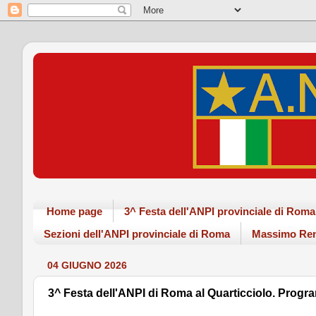
Home page
3^ Festa dell'ANPI provinciale di Ro
Sezioni dell'ANPI provinciale di Roma
Massimo Ren
04 GIUGNO 2026
3^ Festa dell'ANPI di Roma al Quarticciolo. Prog