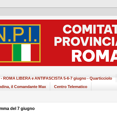
ma - ROMA LIBERA e ANTIFASCISTA 5-6-7 giugno - Quarticciolo
dina, il Comandante Max
Centro Telematico
ramma del 7 giugno